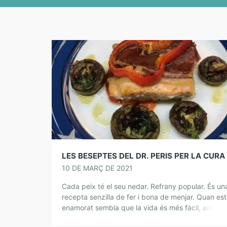
10 DE MARÇ DE 2021
Cada peix té el seu nedar. Refrany popular. És un
recepta senzilla de fer i bona de menjar. Quan es
enamorat sembla que la vida és més fàcil, així és
aquesta […]