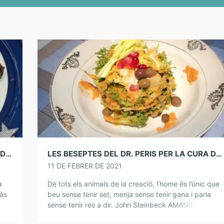
LES BESEPTES DEL DR. PERIS PER LA CURA DE L’ÀNIMA. SALMÓ D’ENAMORATS
LES BESEPTES DEL DR. PERIS PER LA CURA DE L’ÀNIMA. AMANIDA D’ESCAROLA
11 DE FEBRER DE 2021
a
De tots els animals de la creació, l’home és l’únic que
tàs
beu sense tenir set, menja sense tenir gana i parla
sense tenir res a dir. John Steinbeck AMANIDA
D’ESCAROLA […]