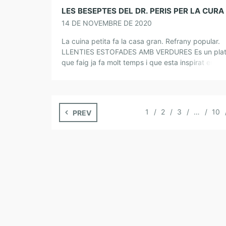
14 DE NOVEMBRE DE 2020
La cuina petita fa la casa gran. Refrany popular.
LLENTIES ESTOFADES AMB VERDURES Es un pla
que faig ja fa molt temps i que esta inspirat en les
llenties que […]
1
2
3
…
10
PREV