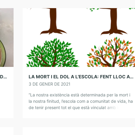
LES BESEPTES DEL DR. PERIS PER LA CURA DE L’ÀNIMA. CREMA O NATILLES.
LA MORT I EL DOL A L’ESCOLA: FENT LLOC A LA VIDA
3 DE GENER DE 2021
“La nostra existència està determinada per la mort i
la nostra finitud, l’escola com a comunitat de vida, ha
 non
de tenir present tot el que està vinculat amb les
pèrdues, […]