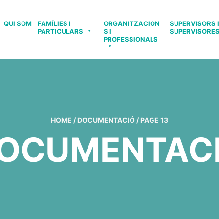
QUI SOM
FAMÍLIES I
ORGANITZACION
SUPERVISORS I
PARTICULARS
S I
SUPERVISORE
PROFESSIONALS
HOME
/
DOCUMENTACIÓ
/
PAGE 13
OCUMENTAC