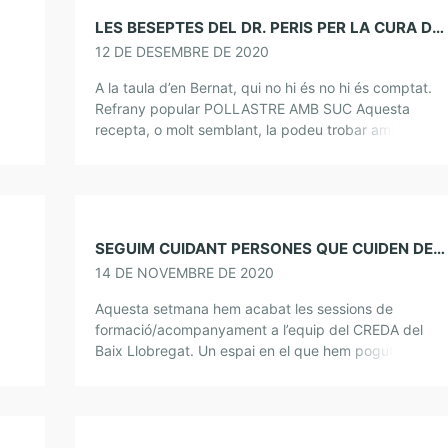
LES BESEPTES DEL DR. PERIS PER LA CURA DE L’ÀNIMA. POLLASTRE AMB SUC
12 DE DESEMBRE DE 2020
A la taula d’en Bernat, qui no hi és no hi és comptat.
Refrany popular POLLASTRE AMB SUC Aquesta
recepta, o molt semblant, la podeu trobar amb el
s
nom de […]
SEGUIM CUIDANT PERSONES QUE CUIDEN DE PERSONES
14 DE NOVEMBRE DE 2020
Aquesta setmana hem acabat les sessions de
formació/acompanyament a l’equip del CREDA del
em
Baix Llobregat. Un espai en el que hem pogut
compartir recursos, i generar hàbits i cultura de […]