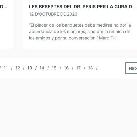
LES BESEPTES DEL DR. PERIS PER LA CURA DE L’ÀNIMA. LLENTIES ESTOFADES AMB VERDURES
LES BESEPTES DEL DR. PERIS PER LA CURA DE L’ÀNIMA. PASTÍS DE CARABASSA
12 D'OCTUBRE DE 2020
“El placer de los banquetes debe medirse no por la
t
abundancia de los manjares, sino por la reunión de
los amigos y por su conversación.” Marc Tul·li Ciceró
PASTÍS DE CARABASSA Aquest pastís que us […]
11
12
13
14
15
16
17
18
NE