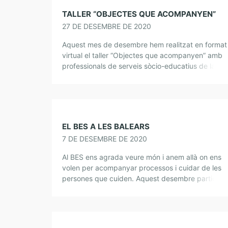
TALLER “OBJECTES QUE ACOMPANYEN”
27 DE DESEMBRE DE 2020
Aquest mes de desembre hem realitzat en format
virtual el taller “Objectes que acompanyen” amb
professionals de serveis sòcio-educatius de la
Fundació Pere Tarrés. “El públic s’asseu en cadire
posades […]
EL BES A LES BALEARS
7 DE DESEMBRE DE 2020
Al BES ens agrada veure món i anem allà on ens
volen per acompanyar processos i cuidar de les
persones que cuiden. Aquest desembre particip
de la Jornada d’Orientació Social […]