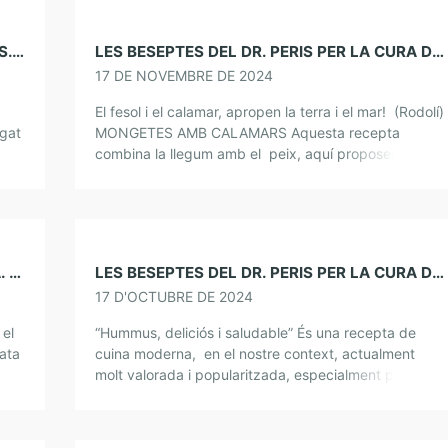
NARRATIBES PER COMPARTIR-NOS. CONTES. NADAL I ELS SEUS CONTES
LES BESEPTES DEL DR. PERIS PER LA CURA DE L’ÀNIMA. MONGETES AMB CALAMARS
17 DE NOVEMBRE DE 2024
El fesol i el calamar, apropen la terra i el mar! (Rodolí)
egat
MONGETES AMB CALAMARS Aquesta recepta
t del
combina la llegum amb el peix, aquí proposem els
calamars però pot funcionar molt bé […]
NARRATIBES PER COMPARTIR-NOS. POESIA. UN TIGRE AL CARRER. DANIÏL KHARMS
LES BESEPTES DEL DR. PERIS PER LA CURA DE L’ÀNIMA. HUMMUS
17 D'OCTUBRE DE 2024
 el
“Hummus, deliciós i saludable” És una recepta de
gata
cuina moderna, en el nostre context, actualment
niïl
molt valorada i popularitzada, especialment per les
persones vegetarianes, ja que l’hummus és molt
beneficiós per […]