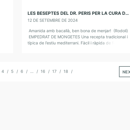
LES BESEPTES DEL DR. PERIS PER LA CURA DE L’ÀNIMA. EMPEDRAT DE MONGETES
12 DE SETEMBRE DE 2024
Amanida amb bacallà, ben bona de menjar! (Rodolí)
EMPEDRAT DE MONGETES Una recepta tradicional i
típica de l’estiu mediterrani. Fàcil i ràpida de fer i va
perfecte per deixar-la feta i […]
4
5
6
…
16
17
18
NE