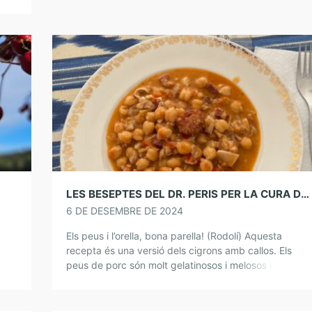
els Minerals com el potassi, el magnesi i […]
LES BESEPTES DEL DR. PERIS PER LA CURA DE L’ÀNIMA. CIGRONS AMB ORELLA I PEUS DE PORC
6 DE DESEMBRE DE 2024
Els peus i l’orella, bona parella! (Rodolí) Aquesta
recepta és una versió dels cigrons amb callos. Els
l,
peus de porc són molt gelatinosos i melosos i l’orella
també però amb una […]