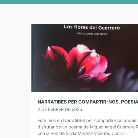
2 DE FEBRER DE 2025
Este mes en NarratiBES per compartir-nos podem
disfrutar de un poema de Miguel Ángel Guerrero 
con la voz de Silvia Moreno Vicente. Conozco a