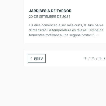
JARDIBESIA DE TARDOR
20 DE SETEMBRE DE 2024
Els dies comencen a ser més curts, la llum baixa
d’intensitat i la temperatura es relaxa. Temps de
tormentes motivant a una segona brotació, olor a
terra mullada, plantes que […]
1
2
3
PREV