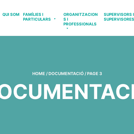
QUI SOM
FAMÍLIES I
ORGANITZACION
SUPERVISORS I
PARTICULARS
S I
SUPERVISORE
PROFESSIONALS
HOME
/
DOCUMENTACIÓ
/
PAGE 3
OCUMENTAC