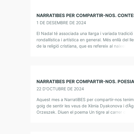
1 DE DESEMBRE DE 2024
El Nadal té associada una llarga i variada tradició
rondallística i artística en general. Més enllà del ll
de la religió cristiana, que es refereix al naixemen
fill del […]
22 D'OCTUBRE DE 2024
Aquest mes a NarratiBES per compartir-nos tenim
goig de sentir les veus de Xènia Dyakonova i d’À
Orzeszek. Diuen el poema Un tigre al carrer de Da
Kharms, en […]