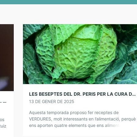
LES BESEPTES DEL DR. PERIS PER LA CURA DE L’ÀNIMA. COL VERDA
NARRATIBES PER COMPARTIR-NOS. POESIA. LAS FLORES DEL GUERRERO. VERSOS PARA UNA TARDE. MIGUEL ÁNGEL GUERRERO.
13 DE GENER DE 2025
Aquesta temporada proposo fer receptes de
VERDURES, molt interessants en l’alimentació, perquè
os
ens aporten quatre elements que ens alimenten i
Ruiz
cuiden la nostra salut: les Vitamines A, C, E i K;