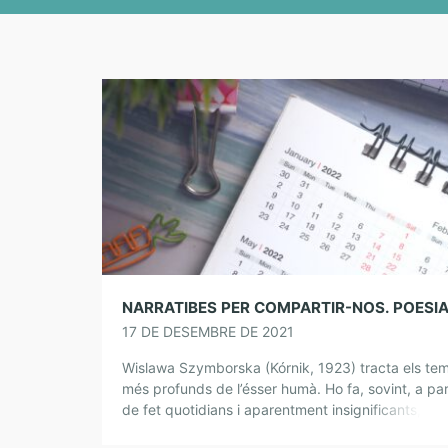
17 DE DESEMBRE DE 2021
Wislawa Szymborska (Kórnik, 1923) tracta els te
més profunds de l’ésser humà. Ho fa, sovint, a par
de fet quotidians i aparentment insignificants, am
un llenguatge planer i proper i […]