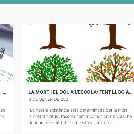
NARRATIBES PER COMPARTIR-NOS. POESIA. A TODOS ALGUNA VEZ
LA MORT I EL DOL A L’ESCOLA: FENT LLOC A LA VIDA
3 DE GENER DE 2021
mes
“La nostra existència està determinada per la mort i
tir
la nostra finitud, l’escola com a comunitat de vida, ha
b
de tenir present tot el que està vinculat amb les
pèrdues, […]