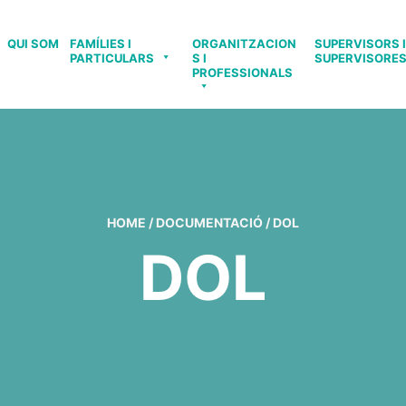
QUI SOM
FAMÍLIES I
ORGANITZACION
SUPERVISORS I
PARTICULARS
S I
SUPERVISORE
PROFESSIONALS
HOME
/
DOCUMENTACIÓ
/
DOL
DOL