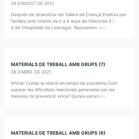
24 D'AGOST DE 2021
Després de dinamitzar els Tallers de Criança Positiva per
famílies amb infants de 0 a 6 anys als Districtes 4 i
5 de l’Hospitalet de Llobregat, l’Ajuntament ens ha
encarregat un Taller d’Acompanyament Educatiu per
Famílies amb fills […]
MATERIALS DE TREBALL AMB GRUPS (7)
28 D'ABRIL DE 2021
Article: Cuidar la relació en temps de pandèmia Com
superar les dificultats relacionals generades per les
mesures de prevenció vírica? Quines escletxes deixen
passar la llum en aquest temps de […]
MATERIALS DE TREBALL AMB GRUPS (6)