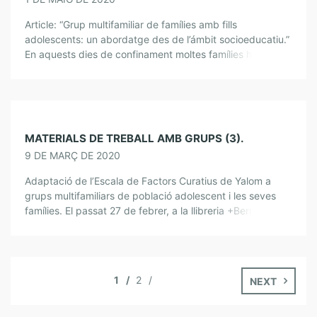
Article: “Grup multifamiliar de famílies amb fills
adolescents: un abordatge des de l’ámbit socioeducatiu.”
En aquests dies de confinament moltes famílies han
pogut experimentar la convivència domèstica amb una
intensitat […]
MATERIALS DE TREBALL AMB GRUPS (3).
9 DE MARÇ DE 2020
Adaptació de l’Escala de Factors Curatius de Yalom a
grups multifamiliars de població adolescent i les seves
famílies. El passat 27 de febrer, a la llibreria +Bernat, el
Ramon Riera […]
1
2
NEXT