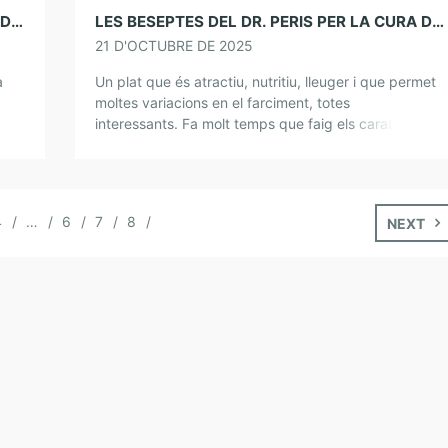
LES BESEPTES DEL DR. PERIS PER LA CURA DE L’ÀNIMA. COLIFLOR
LES BESEPTES DEL DR. PERIS PER LA CURA DE L’ÀNIMA. CARBASSÓ FARCIT
21 D'OCTUBRE DE 2025
a
Un plat que és atractiu, nutritiu, lleuger i que permet
moltes variacions en el farciment, totes
r
interessants. Fa molt temps que faig els carabassons
farcits. Queden molt bé per a un […]
4
…
6
7
8
NEXT