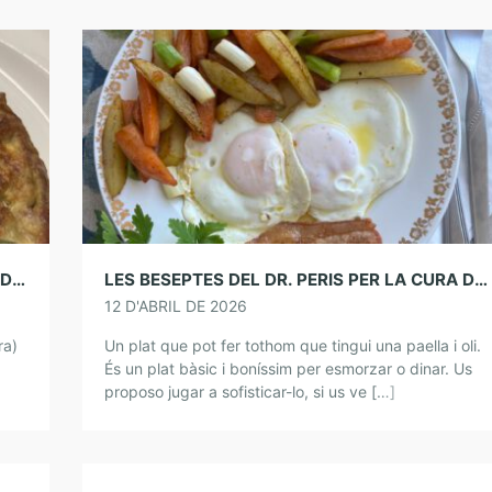
LES BESEPTES DEL DR. PERIS PER LA CURA DE L’ÀNIMA. TRUITA DE FAVES TENDRES
LES BESEPTES DEL DR. PERIS PER LA CURA DE L’ÀNIMA. OUS FERRATS AMB PATATES I MONIATOS
12 D'ABRIL DE 2026
ra)
Un plat que pot fer tothom que tingui una paella i oli.
És un plat bàsic i boníssim per esmorzar o dinar. Us
 amb
proposo jugar a sofisticar-lo, si us ve […]