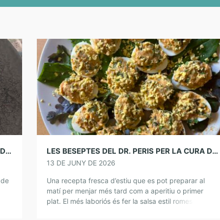
LES BESEPTES DEL DR. PERIS PER LA CURA DE L’ÀNIMA. TUMBET AMB OUS FREGITS
LES BESEPTES DEL DR. PERIS PER LA CURA DE L’ÀNIMA. OUS DURS FARCITS AMB ENCIAM I ROMESCO
13 DE JUNY DE 2026
 de
Una recepta fresca d’estiu que es pot preparar al
matí per menjar més tard com a aperitiu o primer
plat. El més laboriós és fer la salsa estil romesco,
però, […]