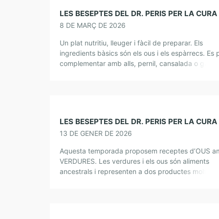
8 DE MARÇ DE 2026
Un plat nutritiu, lleuger i fàcil de preparar. Els
ingredients bàsics són els ous i els espàrrecs. Es 
complementar amb alls, pernil, cansalada o gam
pelades. A la primavera podem […]
13 DE GENER DE 2026
Aquesta temporada proposem receptes d’OUS a
VERDURES. Les verdures i els ous són aliments
ancestrals i representen a dos productes molt
apreciats per a l’alimentació humana: un d’origen
vegetal i l’altre […]