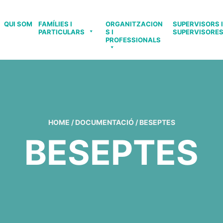
QUI SOM
FAMÍLIES I
ORGANITZACION
SUPERVISORS I
PARTICULARS
S I
SUPERVISORE
PROFESSIONALS
HOME
/
DOCUMENTACIÓ
/
BESEPTES
BESEPTES