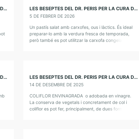
LES BESEPTES DEL DR. PERIS PER LA CURA DE L’ÀNIMA. REMENAT D’OUS I ESPÀRRECS
LES BESEPTES DEL DR. PERIS PER LA CURA DE L’ÀNIMA. PASTÍS DE CARXOFES
5 DE FEBRER DE 2026
Un pastís salat amb carxofes, ous i làctics. És ideal
pot
preparar-lo amb la verdura fresca de temporada,
bes
però també es pot utilitzar la carxofa congelada o en
conserva. Es pot substituir […]
LES BESEPTES DEL DR. PERIS PER LA CURA DE L’ÀNIMA. QUICHE D’ESPINACS
LES BESEPTES DEL DR. PERIS PER LA CURA DE L’ÀNIMA. COLIFLOR ENVINAGRADA
14 DE DESEMBRE DE 2025
mb
COLIFLOR ENVINAGRADA o adobada en vinagre.
La conserva de vegetals i concretament de col i
coliflor es pot fer, principalment, de dues formes:
amb fermentació o sense fermentació. Aquí
proposem, el […]