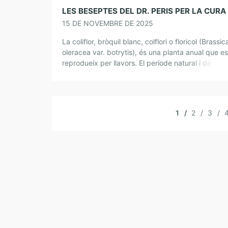
15 DE NOVEMBRE DE 2025
La coliflor, bròquil blanc, colflori o floricol (Brassic
oleracea var. botrytis), és una planta anual que es
reprodueix per llavors. El període natural i de millo
producció és entre els […]
1
2
3