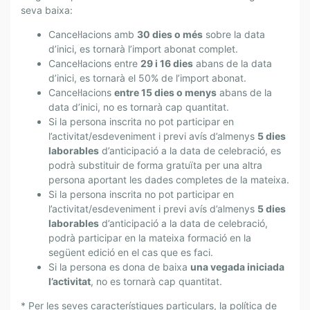
seva baixa:
Cancel·lacions amb
30 dies o més
sobre la data
d’inici, es tornarà l’import abonat complet.
Cancel·lacions entre
29 i 16 dies
abans de la data
d’inici, es tornarà el 50% de l’import abonat.
Cancel·lacions
entre 15 dies o menys
abans de la
data d’inici, no es tornarà cap quantitat.
Si la persona inscrita no pot participar en
l’activitat/esdeveniment i previ avís d’almenys
5 dies
laborables
d’anticipació a la data de celebració, es
podrà substituir de forma gratuïta per una altra
persona aportant les dades completes de la mateixa.
Si la persona inscrita no pot participar en
l’activitat/esdeveniment i previ avís d’almenys
5 dies
laborables
d’anticipació a la data de celebració,
podrà participar en la mateixa formació en la
següent edició en el cas que es faci.
Si la persona es dona de baixa
una vegada iniciada
l’activitat
, no es tornarà cap quantitat.
* Per les seves característiques particulars, la política de