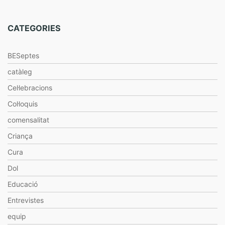
CATEGORIES
BESeptes
catàleg
Cel·lebracions
Col·loquis
comensalitat
Criança
Cura
Dol
Educació
Entrevistes
equip