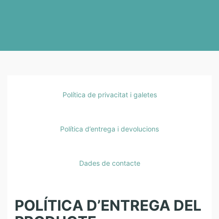
P
Política de privacitat i galetes
O
L
Í
Política d’entrega i devolucions
T
I
C
Dades de contacte
A
D
’
E
POLÍTICA D’ENTREGA DEL
N