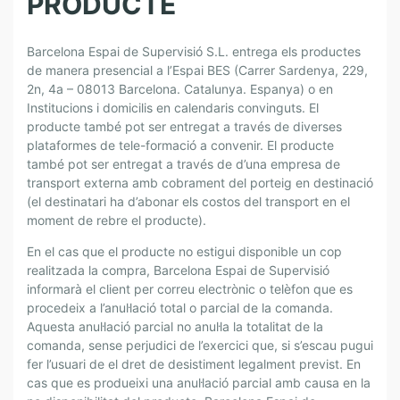
PRODUCTE
T
R
E
Barcelona Espai de Supervisió S.L. entrega els productes
G
de manera presencial a l’Espai BES (Carrer Sardenya, 229,
A
2n, 4a – 08013 Barcelona. Catalunya. Espanya) o en
I
Institucions i domicilis en calendaris convinguts. El
producte també pot ser entregat a través de diverses
D
plataformes de tele-formació a convenir. El producte
E
també pot ser entregat a través de d’una empresa de
V
transport externa amb cobrament del porteig en destinació
O
(el destinatari ha d’abonar els costos del transport en el
L
moment de rebre el producte).
U
C
En el cas que el producte no estigui disponible un cop
realitzada la compra, Barcelona Espai de Supervisió
I
informarà el client per correu electrònic o telèfon que es
O
procedeix a l’anul·lació total o parcial de la comanda.
N
Aquesta anul·lació parcial no anul·la la totalitat de la
S
comanda, sense perjudici de l’exercici que, si s’escau pugui
fer l’usuari de el dret de desistiment legalment previst. En
cas que es produeixi una anul·lació parcial amb causa en la