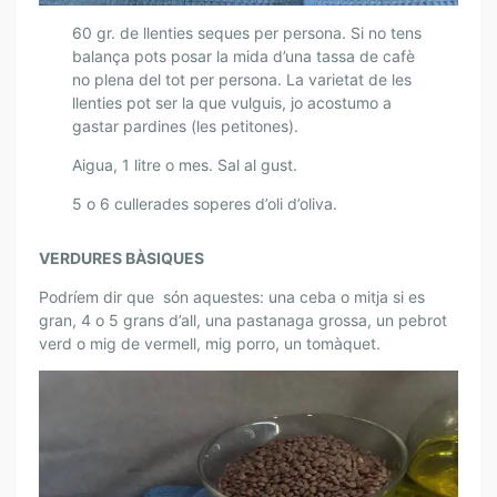
A
60 gr. de llenties seques per persona. Si no tens
D
balança pots posar la mida d’una tassa de cafè
E
no plena del tot per persona. La varietat de les
S
llenties pot ser la que vulguis, jo acostumo a
A
gastar pardines (les petitones).
M
B
Aigua, 1 litre o mes. Sal al gust.
V
5 o 6 cullerades soperes d’oli d’oliva.
E
R
VERDURES BÀSIQUES
D
U
Podríem dir que són aquestes: una ceba o mitja si es
R
gran, 4 o 5 grans d’all, una pastanaga grossa, un pebrot
E
verd o mig de vermell, mig porro, un tomàquet.
S