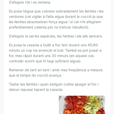
S’afegeix l’oli i es remena.
Es posa l’aigua que cobreixi sobradament les llenties i les
verdures (cal vigilar si falta aigua durant la cocció ja que
les llenties absorbeixen força aigua i si cal n’hi afegirem
preferiblement calenta per no trencar l’ebullició).
S’afegeix la sal les espècies, les herbes i els alls sencers.
Es posa la cassola a bullir a foc lent durant uns 45/60
minuts un cop ha arrencat el bull. També es pot posar a
foc mes ràpid durant uns 30 minuts (en aquest cas
controlar sovint que hi hagi suficient aigua).
Remenar de tant en tant i amb mes freqüència a mesura
que el temps de cocció avança.
Tastar les llenties i quan estiguin cuites apagar el foc i
deixar reposar tapant la cassola.