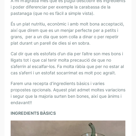
A mi m’agrada mes que es pugui descobrir els ingredients
R
i poder diferenciar per exemple la carabassa de la
.
pastanaga (que no es fàcil a simple vista).
P
E
És un plat nutritiu, econòmic i amb molt bona acceptació,
R
així que direm que es un menjar perfecte per a petits i
grans, per a un dia que som colla a dinar o per repetir
I
plat durant un parell de dies si en sobra.
S
P
Cal dir que els estofats d’un dia per l’altre son mes bons i
E
lligats tot i que cal tenir molta precaució de que no
R
s’aferrin al escalfar-los. Fa molta ràbia que per no estar al
L
cas s’aferri i un estofat socarrimat es molt poc agraït.
A
Farem una recepta d’ingredients bàsics i varies
C
propostes opcionals. Aquest plat admet moltes variacions
U
i segur que la majoria surten ben bones, així que ànims i
R
endavant!!
A
INGREDIENTS BÀSICS
D
E
L