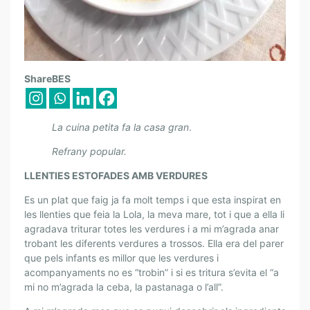
L
ShareBES
E
S
B
La cuina petita fa la casa gran
.
E
Refrany popular.
S
E
LLENTIES ESTOFADES AMB VERDURES
P
Es un plat que faig ja fa molt temps i que esta inspirat en
T
les llenties que feia la Lola, la meva mare, tot i que a ella li
E
agradava triturar totes les verdures i a mi m’agrada anar
S
trobant les diferents verdures a trossos. Ella era del parer
D
que pels infants es millor que les verdures i
E
acompanyaments no es “trobin” i si es tritura s’evita el “a
L
mi no m’agrada la ceba, la pastanaga o l’all”.
D