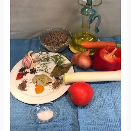
’
À
N
I
M
A
.
L
L
E
N
T
I
E
S
E
S
T
O
F