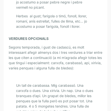
jo acostumo a posar pebre negre i pebre
vermell no picant.
Herbes al gust; farigola o timó, fonoll, llorer,
romaní, anís estrellat, fulles de llima, etc… jo
acostumo a posar farigola, fonoll i llorer.
VERDURES OPCIONALS
Segons temporada, i gust de cadascú, es molt
interessant afegir almenys dos i tres verdures a triar entre
les que citen a continuació (a mi m’agrada afegir totes les
que tingui i especialment: carxofa, carabassó, api, xirivia,
varies penques i alguna fulla de bledes):
Un tall de carabassa. Mig carabassó. Una
carxofa o dues. Una xirivia. Un nap. Una o dues
branques d’api. Un grapat de bledes, millor les
penques que la fulla però es pot posar tot. Una
patata. 4 o 5 mongetes tendres. Una fulla de