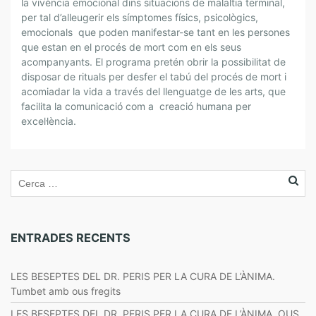
la vivència emocional dins situacions de malaltia terminal,
R
per tal d’alleugerir els símptomes físics, psicològics,
-
emocionals que poden manifestar-se tant en les persones
S
que estan en el procés de mort com en els seus
E
acompanyants. El programa pretén obrir la possibilitat de
A
disposar de rituals per desfer el tabú del procés de mort i
R
acomiadar la vida a través del llenguatge de les arts, que
T
facilita la comunicació com a creació humana per
S
excel·lència.
V
I
V
E
S
P
E
ENTRADES RECENTS
L
B
LES BESEPTES DEL DR. PERIS PER LA CURA DE L’ÀNIMA.
O
Tumbet amb ous fregits
N
LES BESEPTES DEL DR. PERIS PER LA CURA DE L’ÀNIMA. OUS