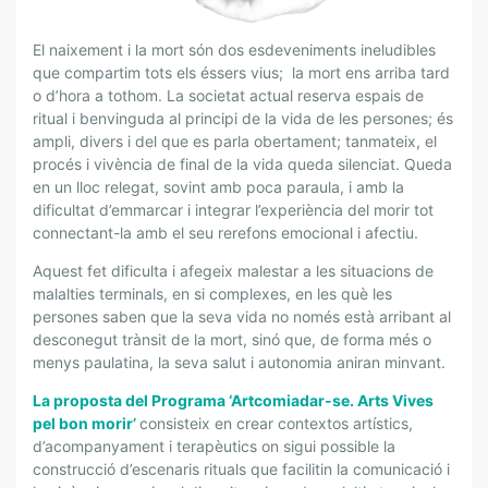
P
El naixement i la mort són dos esdeveniments ineludibles
R
que compartim tots els éssers vius; la mort ens arriba tard
o d’hora a tothom. La societat actual reserva espais de
O
ritual i benvinguda al principi de la vida de les persones; és
G
ampli, divers i del que es parla obertament; tanmateix, el
R
procés i vivència de final de la vida queda silenciat. Queda
A
en un lloc relegat, sovint amb poca paraula, i amb la
M
dificultat d’emmarcar i integrar l’experiència del morir tot
A
connectant-la amb el seu rerefons emocional i afectiu.
A
Aquest fet dificulta i afegeix malestar a les situacions de
R
malalties terminals, en si complexes, en les què les
T
persones saben que la seva vida no només està arribant al
C
desconegut trànsit de la mort, sinó que, de forma més o
O
menys paulatina, la seva salut i autonomia aniran minvant.
M
I
La proposta del Programa ‘Artcomiadar-se. Arts Vives
A
pel bon morir’
consisteix en crear contextos artístics,
d’acompanyament i terapèutics on sigui possible la
D
construcció d’escenaris rituals que facilitin la comunicació i
A