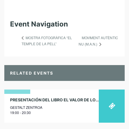
Event Navigation
MOVIMENT AUTÈNTIC
MOSTRA FOTOGRÀFICA “EL
TEMPLE DE LA PELL”
NU (M.A.N.)
RELATED EVENTS
30
PRESENTACIÓN DEL LIBRO EL VALOR DE LOS CUIDADOS EN VITORIA-GASTEIZ
GESTALT ZENTROA
novembre
19:00 - 20:30
2023