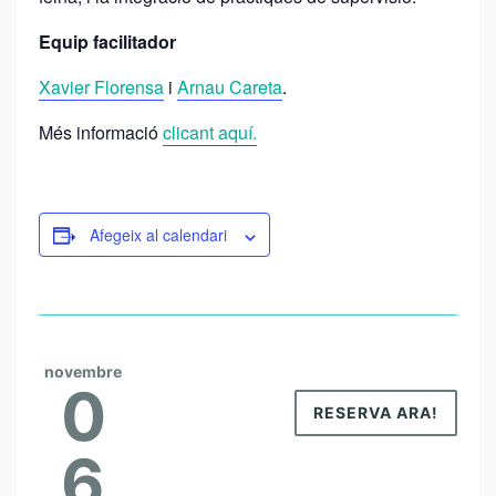
E
Equip facilitador
D
Xavier Florensa
i
Arnau Careta
.
I
R
Més informació
clicant aquí.
E
C
T
Afegeix al calendari
I
V
E
S
novembre
0
RESERVA ARA!
6