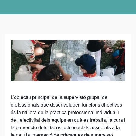
S
U
P
E
R
V
L’objectiu principal de la supervisió grupal de
I
professionals que desenvolupen funcions directives
S
és la millora de la pràctica professional individual i
I
de l’efectivitat dels equips en què es treballa, la cura i
Ó
la prevenció dels riscos psicosocials associats a la
D
feina, i la integració de pràctiques de supervisió.