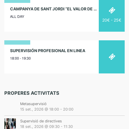
23
CAMPANYA DE SANT JORDI “EL VALOR DE LOS CUIDADOS”
ALL DAY
abril
20€ - 25€
2024
30
SUPERVISIÓN PROFESIONAL EN LINEA
18:00 - 19:30
novembre
2023
PROPERES ACTIVITATS
Metasupervisió
15 set., 2026 @ 18:00
-
20:00
Supervisió de directives
18 set., 2026 @ 09:30
-
11:30