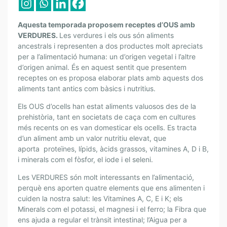
E
S
B
Aquesta temporada proposem receptes d’OUS amb
E
VERDURES.
Les verdures i els ous són aliments
S
ancestrals i representen a dos productes molt apreciats
per a l’alimentació humana: un d’origen vegetal i l’altre
E
d’origen animal. És en aquest sentit que presentem
P
receptes on es proposa elaborar plats amb aquests dos
T
aliments tant antics com bàsics i nutritius.
E
S
Els OUS d’ocells han estat aliments valuosos des de la
D
prehistòria, tant en societats de caça com en cultures
E
més recents on es van domesticar els ocells. Es tracta
d’un aliment amb un valor nutritiu elevat, que
L
aporta proteïnes, lípids, àcids grassos, vitamines A, D i B,
D
i minerals com el fòsfor, el iode i el seleni.
R
.
Les VERDURES són molt interessants en l’alimentació,
P
perquè ens aporten quatre elements que ens alimenten i
E
cuiden la nostra salut: les Vitamines A, C, E i K; els
R
Minerals com el potassi, el magnesi i el ferro; la Fibra que
ens ajuda a regular el trànsit intestinal; l’Aigua per a
I