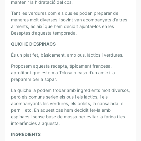
mantenir la hidratació del cos.
S
P
Tant les verdures com els ous es poden preparar de
E
maneres molt diverses i sovint van acompanyats d’altres
R
aliments, és així que hem decidit ajuntar-los en les
L
Beseptes d’aquesta temporada.
A
QUICHE D’ESPINACS
C
U
És un plat fet, bàsicament, amb ous, làctics i verdures.
R
Proposem aquesta recepta, típicament francesa,
A
aprofitant que estem a Tolosa a casa d’un amic i la
D
preparem per a sopar.
E
L
La quiche la podem trobar amb ingredients molt diversos,
però els comuns serien els ous i els làctics, i els
’
acompanyants les verdures, els bolets, la cansalada, el
À
pernil, etc. En aquest cas hem decidit fer-la amb
N
espinacs i sense base de massa per evitar la farina i les
I
intoleràncies a aquesta.
M
A
INGREDIENTS