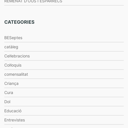
REMENAT D’OUS I ESPÀRRECS
CATEGORIES
BESeptes
catàleg
Cel·lebracions
Col·loquis
comensalitat
Criança
Cura
Dol
Educació
Entrevistes