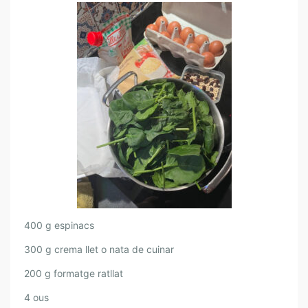
.
Q
U
I
C
H
E
D
’
E
S
P
I
N
A
400 g espinacs
C
300 g crema llet o nata de cuinar
S
200 g formatge ratllat
4 ous