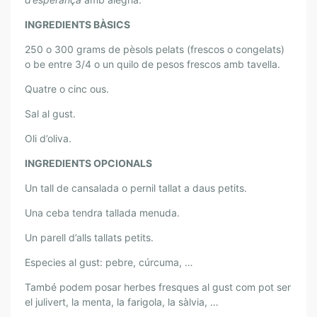
S
P
INGREDIENTS BÀSICS
E
250 o 300 grams de pèsols pelats (frescos o congelats)
R
o be entre 3/4 o un quilo de pesos frescos amb tavella.
L
A
Quatre o cinc ous.
C
Sal al gust.
U
R
Oli d’oliva.
A
INGREDIENTS OPCIONALS
D
E
Un tall de cansalada o pernil tallat a daus petits.
L
Una ceba tendra tallada menuda.
’
À
Un parell d’alls tallats petits.
N
Especies al gust: pebre, cúrcuma, …
I
M
També podem posar herbes fresques al gust com pot ser
A
el julivert, la menta, la farigola, la sàlvia, …