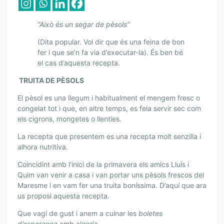
E
S
B
“Això és un segar de pèsols”
E
(Dita popular. Vol dir que és una feina de bon
S
fer i que se’n fa via d’executar-la). És ben bé
E
el cas d’aquesta recepta.
P
T
TRUITA DE PÈSOLS
E
El pèsol es una llegum i habitualment el mengem fresc o
S
congelat tot i que, en altre temps, es feia servir sec com
D
els cigrons, mongetes o llenties.
E
La recepta que presentem es una recepta molt senzilla i
L
alhora nutritiva.
D
R
Coincidint amb l’inici de la primavera els amics Lluís i
.
Quim van venir a casa i van portar uns pèsols frescos del
P
Maresme i en vam fer una truita boníssima. D’aquí que ara
E
us proposi aquesta recepta.
R
Que vagi de gust i anem a cuinar les
boletes
I
d’esperança
amb alegria.