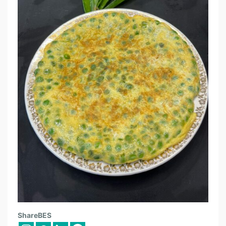
L
ShareBES