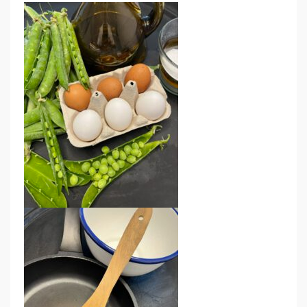
.
T
R
U
I
T
A
D
E
P
È
S
O
L
S