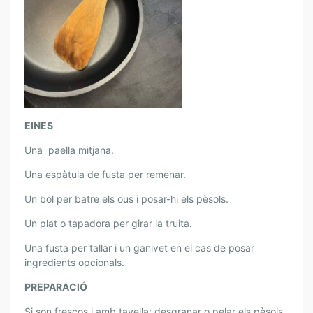
EINES
Una paella mitjana.
Una espàtula de fusta per remenar.
Un bol per batre els ous i posar-hi els pèsols.
Un plat o tapadora per girar la truita.
Una fusta per tallar i un ganivet en el cas de posar
ingredients opcionals.
PREPARACIÓ
Si son frescos i amb tavella: desgranar o pelar els pèsols