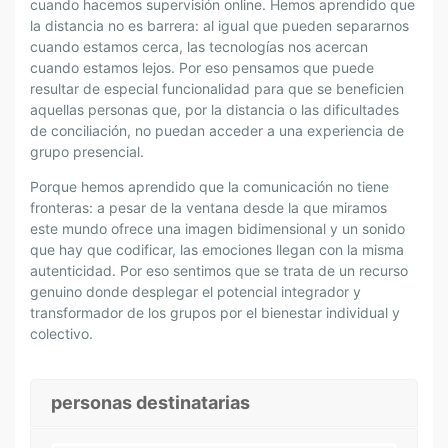
I
cuando hacemos supervisión online. Hemos aprendido que
la distancia no es barrera: al igual que pueden separarnos
R
cuando estamos cerca, las tecnologías nos acercan
E
cuando estamos lejos. Por eso pensamos que puede
C
resultar de especial funcionalidad para que se beneficien
T
aquellas personas que, por la distancia o las dificultades
I
de conciliación, no puedan acceder a una experiencia de
V
grupo presencial.
A
Porque hemos aprendido que la comunicación no tiene
S
fronteras: a pesar de la ventana desde la que miramos
E
este mundo ofrece una imagen bidimensional y un sonido
N
que hay que codificar, las emociones llegan con la misma
L
autenticidad. Por eso sentimos que se trata de un recurso
I
genuino donde desplegar el potencial integrador y
N
transformador de los grupos por el bienestar individual y
E
colectivo.
A
personas destinatarias