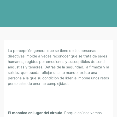
S
La percepción general que se tiene de las personas
U
directivas impide a veces reconocer que se trata de seres
P
humanos, regidos por emociones y susceptibles de sentir
E
angustias y temores. Detrás de la seguridad, la firmeza y la
R
solidez que pueda reflejar un alto mando, existe una
V
persona a la que su condición de líder le impone unos retos
I
personales de enorme complejidad.
S
I
Ó
N
D
El mosaico en lugar del círculo.
Porque así nos vemos