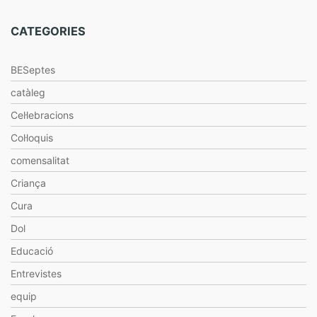
CATEGORIES
BESeptes
catàleg
Cel·lebracions
Col·loquis
comensalitat
Criança
Cura
Dol
Educació
Entrevistes
equip