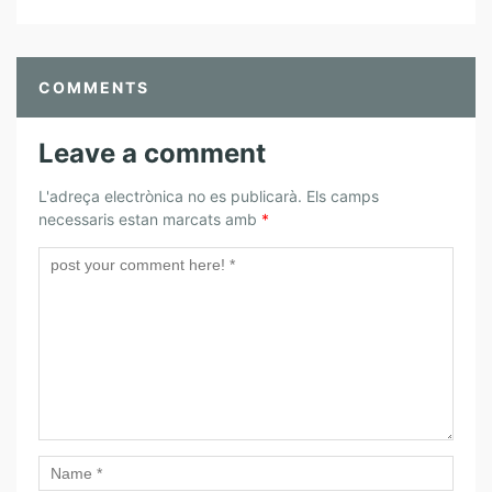
C
U
R
A
COMMENTS
Leave a comment
L'adreça electrònica no es publicarà.
Els camps
necessaris estan marcats amb
*