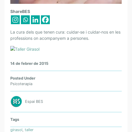
L
ShareBES
A
C
U
La cura dels que tenen cura: cuidar-se i cuidar-nos en les
R
professions on acompanyem a persones.
A
D
E
14 de febrer de 2015
L
S
Q
Posted Under
Psicoterapia
U
E
T
Espai BES
E
N
E
Tags
N
girasol
,
taller