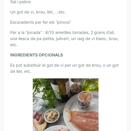
A
Sal i pebre
R
Un got de vi, brou, llet, …etc.
I
M
Escuradents per fer els “pinxos”
U
Per a la “picada” : 8/10 ametlles torrades, 2 grans d’all,
N
una llesca de pa petita, julivert, un raig de vi blanc, brou,
T
etc.
A
N
INGREDIENTS OPCIONALS
Y
Es pot substituir el got de vi per un got de brou, o un got
A
de llet, etc.