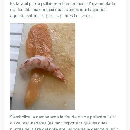
Es talla el pit de pollastre a tires primes i d’una amplada
de dos dits màxim (així quan s’emboliqui la gamba,
aquesta sobresurt per les puntes i es veu).
S’embolica la gamba amb la tira de pit de pollastre i s’hi
clava l’escuradents (es molt important que les dues
puntes de la tira del pollastre i el cos de la gamba quedin