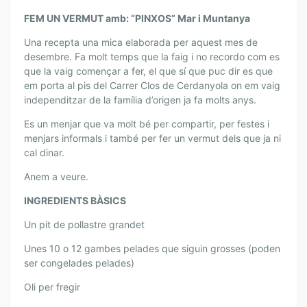
N
FEM UN VERMUT amb: “PINXOS” Mar i Muntanya
V
E
Una recepta una mica elaborada per aquest mes de
R
desembre. Fa molt temps que la faig i no recordo com es
M
que la vaig començar a fer, el que sí que puc dir es que
em porta al pis del Carrer Clos de Cerdanyola on em vaig
U
independitzar de la família d’origen ja fa molts anys.
T
A
Es un menjar que va molt bé per compartir, per festes i
M
menjars informals i també per fer un vermut dels que ja ni
B
cal dinar.
“
Anem a veure.
P
I
INGREDIENTS BÀSICS
N
Un pit de pollastre grandet
X
O
Unes 10 o 12 gambes pelades que siguin grosses (poden
S
ser congelades pelades)
”
Oli per fregir
M