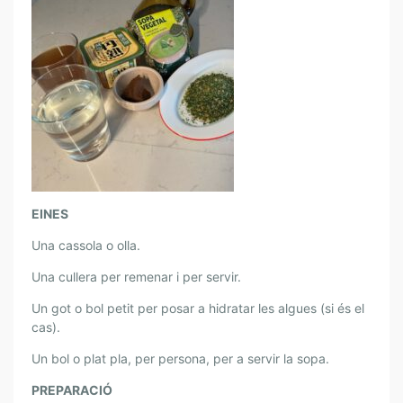
M
A
.
S
O
P
A
R
À
P
EINES
I
D
Una cassola o olla.
A
Una cullera per remenar i per servir.
D
E
Un got o bol petit per posar a hidratar les algues (si és el
S
cas).
È
Un bol o plat pla, per persona, per a servir la sopa.
M
O
PREPARACIÓ