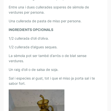
E
R
Entre una i dues cullerades soperes de sèmola de
I
verdures per persona.
S
Una cullerada de pasta de miso per persona.
P
E
INGREDIENTS OPCIONALS
R
1/2 cullerada d’oli d’oliva.
L
A
1/2 cullerada d’algues seques.
C
La sèmola pot ser també d’arròs o de blat sense
U
verdures.
R
A
Un raig d’oli o de salsa de soja.
D
Sal i especies al gust, tot i que el miso ja porta sal i te
E
sabor fort.
L
’
À
N
I