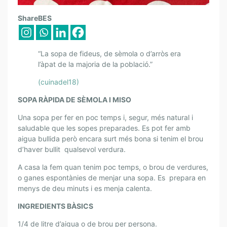
L
ShareBES
E
S
B
“La sopa de fideus, de sèmola o d’arròs era
E
l’àpat de la majoria de la població.”
S
(cuinadel18)
E
P
SOPA RÀPIDA DE SÈMOLA I MISO
T
Una sopa per fer en poc temps i, segur, més natural i
E
saludable que les sopes preparades. Es pot fer amb
S
aigua bullida però encara surt més bona si tenim el brou
D
d’haver bullit qualsevol verdura.
E
A casa la fem quan tenim poc temps, o brou de verdures,
L
o ganes espontànies de menjar una sopa. Es prepara en
D
menys de deu minuts i es menja calenta.
R
.
INGREDIENTS BÀSICS
P
1/4 de litre d’aigua o de brou per persona.