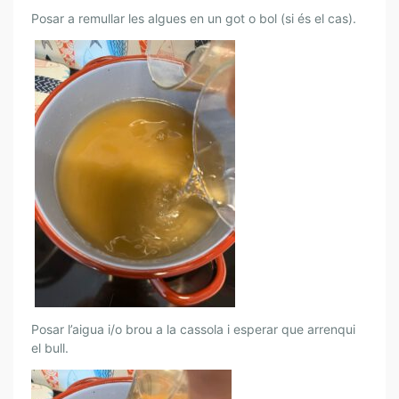
L
Posar a remullar les algues en un got o bol (si és el cas).
A
I
M
I
S
O
Posar l’aigua i/o brou a la cassola i esperar que arrenqui
el bull.