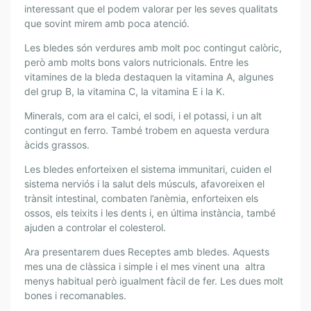
E
interessant que el podem valorar per les seves qualitats
S
que sovint mirem amb poca atenció.
E
Les bledes són verdures amb molt poc contingut calòric,
P
però amb molts bons valors nutricionals. Entre les
T
vitamines de la bleda destaquen la vitamina A, algunes
E
del grup B, la vitamina C, la vitamina E i la K.
S
Minerals, com ara el calci, el sodi, i el potassi, i un alt
D
contingut en ferro. També trobem en aquesta verdura
E
àcids grassos.
L
D
Les bledes enforteixen el sistema immunitari, cuiden el
R
sistema nerviós i la salut dels músculs, afavoreixen el
trànsit intestinal, combaten l’anèmia, enforteixen els
.
ossos, els teixits i les dents i, en última instància, també
P
ajuden a controlar el colesterol.
E
R
Ara presentarem dues Receptes amb bledes. Aquests
I
mes una de clàssica i simple i el mes vinent una altra
S
menys habitual però igualment fàcil de fer. Les dues molt
P
bones i recomanables.