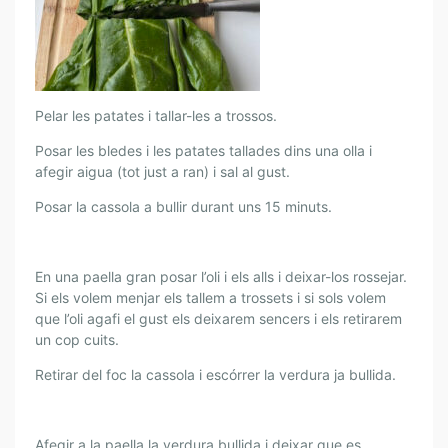
Pelar les patates i tallar-les a trossos.
Posar les bledes i les patates tallades dins una olla i
afegir aigua (tot just a ran) i sal al gust.
Posar la cassola a bullir durant uns 15 minuts.
En una paella gran posar l’oli i els alls i deixar-los rossejar.
Si els volem menjar els tallem a trossets i si sols volem
que l’oli agafi el gust els deixarem sencers i els retirarem
un cop cuits.
Retirar del foc la cassola i escórrer la verdura ja bullida.
Afegir a la paella la verdura bullida i deixar que es