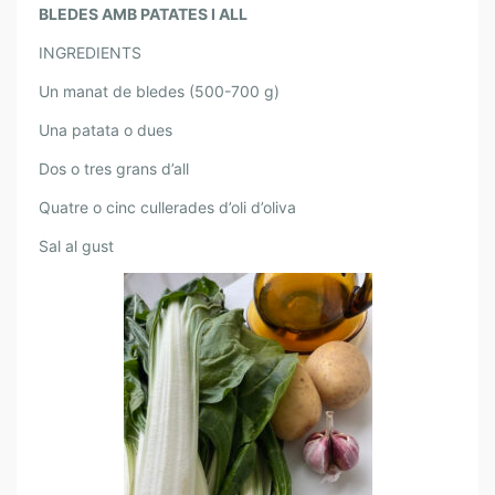
E
BLEDES AMB PATATES I ALL
R
L
INGREDIENTS
A
Un manat de bledes (500-700 g)
C
U
Una patata o dues
R
Dos o tres grans d’all
A
D
Quatre o cinc cullerades d’oli d’oliva
E
Sal al gust
L
’
À
N
I
M
A
.
B
L