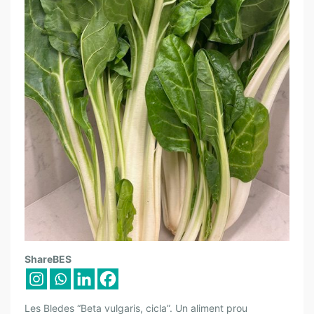
L
ShareBES
E
S
B
Les Bledes “Beta vulgaris, cicla”. Un aliment prou