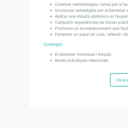
R
Conèixer metodologies i eines per a l’a
A
Incorporar estratègies per al benestar e
Aplicar una mirada sistèmica en l’exper
L
Compartir experiències de bones pràcti
A
Promoure un acompanyament que faciliti
G
Fomentar un espai de cura, reflexió i di
E
S
Contingut:
T
El benestar individual i d’equip
I
Bones pràctiques relacionals
Ó
E
M
Clica 
O
C
I
O
N
A
L