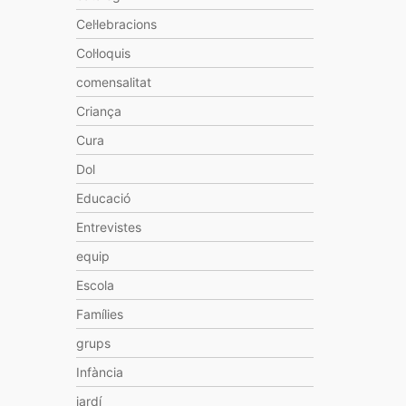
Cel·lebracions
Col·loquis
comensalitat
Criança
Cura
Dol
Educació
Entrevistes
equip
Escola
Famílies
grups
Infància
jardí