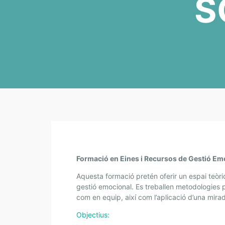
S
E
Formació en Eines i Recursos de Gestió Em
I
N
Aquesta formació pretén oferir un espai teòric 
E
gestió emocional. Es treballen metodologies p
S
com en equip, així com l’aplicació d’una mira
P
Objectius:
E