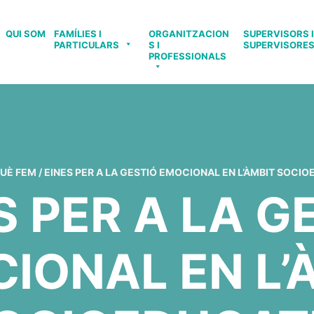
QUI SOM
FAMÍLIES I
ORGANITZACION
SUPERVISORS I
PARTICULARS
S I
SUPERVISORE
PROFESSIONALS
UÈ FEM
/
EINES PER A LA GESTIÓ EMOCIONAL EN L’ÀMBIT SOCI
S PER A LA G
IONAL EN L’