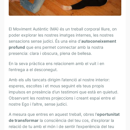
U
T
È
N
El Moviment Autèntic (MA) és un treball corporal lliure, on
T
poder explorar les nostres imatges internes, les nostres
I
sensacions sense judici. És una eina d’
autoconeixement
C
profund
que ens permet connectar amb la nostra
A
presencia: clara i obscura, plena de bellesa.
L
En la seva pràctica ens relacionem amb el vuit i en
B
l’entrega a el desconegut.
E
S
Amb els ulls tancats dirigim l’atenció al nostre interior:
.
esperes, escoltes i et mous seguint els teus propis
C
impulsos en presència d’un testimoni que està en quietud.
I
Observant les nostres projeccions i creant espai entre el
nostre Ego i l’altre, sense judici.
N
Q
A mesura que entres en aquest treball, obres l’
oportunitat
U
de transformar
la consciència del teu cos, d’explorar la
E
relació de tu amb el món i de sentir l’experiència del teu