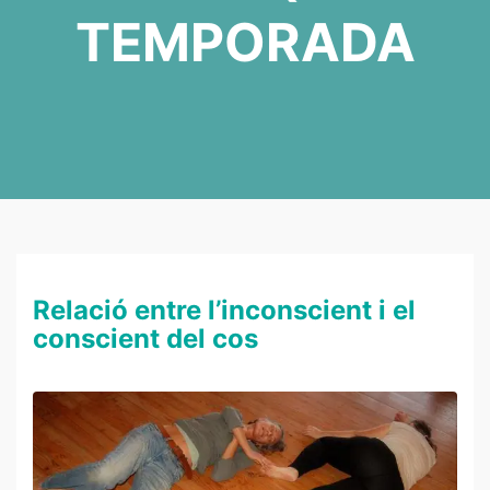
TEMPORADA
M
O
Relació entre l’inconscient i el
V
conscient del cos
I
M
E
N
T
A