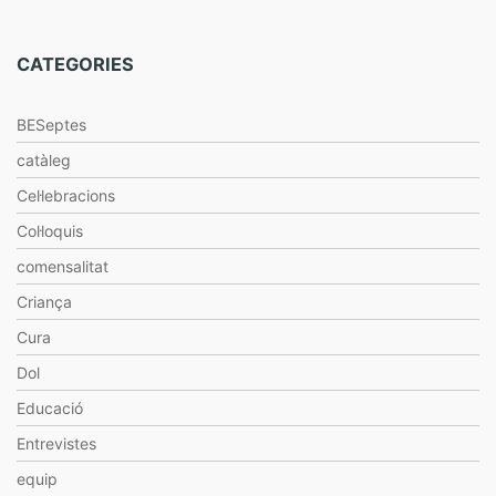
CATEGORIES
BESeptes
catàleg
Cel·lebracions
Col·loquis
comensalitat
Criança
Cura
Dol
Educació
Entrevistes
equip