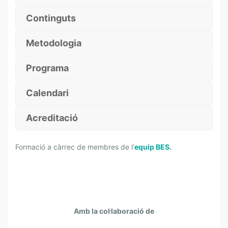
-
E
Continguts
N
L
Metodologia
Í
N
Programa
I
A
Calendari
Acreditació
Formació a càrrec de membres de l’
equip BES
.
Amb la col·laboració de