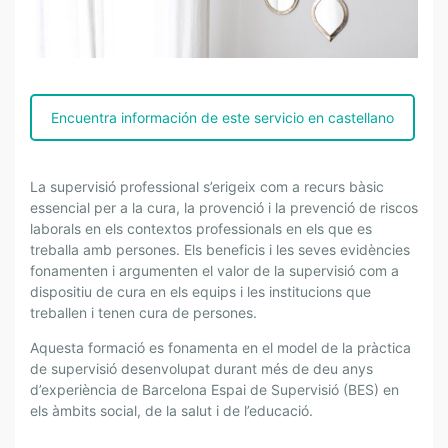
I
N
T
Encuentra información de este servicio en castellano
R
O
D
La supervisió professional s’erigeix ​​com a recurs bàsic
U
essencial per a la cura, la provenció i la prevenció de riscos
C
laborals en els contextos professionals en els que es
C
treballa amb persones. Els beneficis i les seves evidències
fonamenten i argumenten el valor de la supervisió com a
I
dispositiu de cura en els equips i les institucions que
Ó
treballen i tenen cura de persones.
A
L
Aquesta formació es fonamenta en el model de la pràctica
A
de supervisió desenvolupat durant més de deu anys
S
d’experiència de Barcelona Espai de Supervisió (BES) en
U
els àmbits social, de la salut i de l’educació.
P