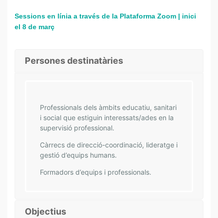
E
R
Sessions en línia a través de la Plataforma Zoom | inici
V
el 8 de març
I
S
Persones destinatàries
I
Ó
P
R
O
Professionals dels àmbits educatiu, sanitari
F
i social que estiguin interessats/ades en la
E
supervisió professional.
S
Càrrecs de direcció-coordinació, lideratge i
S
gestió d’equips humans.
I
O
Formadors d’equips i professionals.
N
A
L
Objectius