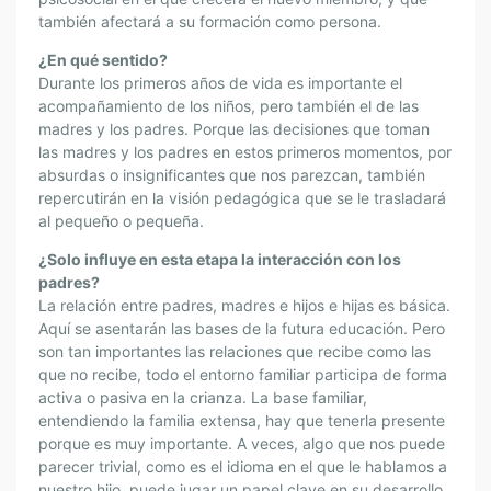
S
también afectará a su formación como persona.
N
¿En qué sentido?
I
Durante los primeros años de vida es importante el
Ñ
acompañamiento de los niños, pero también el de las
O
madres y los padres. Porque las decisiones que toman
S
las madres y los padres en estos primeros momentos, por
,
absurdas o insignificantes que nos parezcan, también
P
repercutirán en la visión pedagógica que se le trasladará
E
al pequeño o pequeña.
R
¿Solo influye en esta etapa la interacción con los
O
padres?
T
La relación entre padres, madres e hijos e hijas es básica.
A
Aquí se asentarán las bases de la futura educación. Pero
M
son tan importantes las relaciones que recibe como las
B
que no recibe, todo el entorno familiar participa de forma
I
activa o pasiva en la crianza. La base familiar,
É
entendiendo la familia extensa, hay que tenerla presente
N
porque es muy importante. A veces, algo que nos puede
A
parecer trivial, como es el idioma en el que le hablamos a
nuestro hijo, puede jugar un papel clave en su desarrollo.