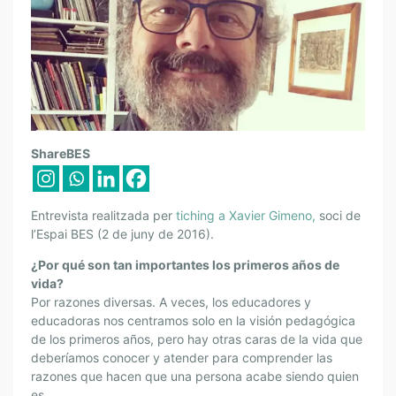
X
ShareBES
A
V
I
Entrevista realitzada per
tiching a Xavier Gimeno,
soci de
E
l’Espai BES (2 de juny de 2016).
R
¿Por qué son tan importantes los primeros años de
G
vida?
I
Por razones diversas. A veces, los educadores y
M
educadoras nos centramos solo en la visión pedagógica
E
de los primeros años, pero hay otras caras de la vida que
N
deberíamos conocer y atender para comprender las
O
razones que hacen que una persona acabe siendo quien
es.