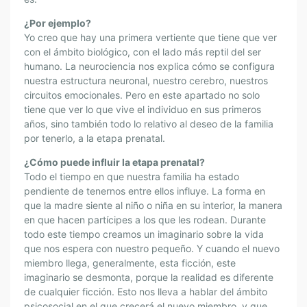
:
“
¿Por ejemplo?
H
Yo creo que hay una primera vertiente que tiene que ver
A
con el ámbito biológico, con el lado más reptil del ser
Y
humano. La neurociencia nos explica cómo se configura
Q
nuestra estructura neuronal, nuestro cerebro, nuestros
U
circuitos emocionales. Pero en este apartado no solo
E
tiene que ver lo que vive el individuo en sus primeros
años, sino también todo lo relativo al deseo de la familia
A
por tenerlo, a la etapa prenatal.
C
O
¿Cómo puede influir la etapa prenatal?
M
Todo el tiempo en que nuestra familia ha estado
P
pendiente de tenernos entre ellos influye. La forma en
A
que la madre siente al niño o niña en su interior, la manera
Ñ
en que hacen partícipes a los que les rodean. Durante
todo este tiempo creamos un imaginario sobre la vida
A
que nos espera con nuestro pequeño. Y cuando el nuevo
R
miembro llega, generalmente, esta ficción, este
A
imaginario se desmonta, porque la realidad es diferente
L
de cualquier ficción. Esto nos lleva a hablar del ámbito
O
psicosocial en el que crecerá el nuevo miembro, y que