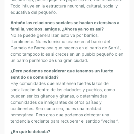
L
Todo influye en la estructura neuronal, cultural, social y
A
educativa del pequeño.
S
F
Antaño las relaciones sociales se hacían extensivas a
A
familia, vecinos, amigos. ¿Ahora ya no es así?
M
No se puede generalizar, esto va por barrios,
I
literalmente. No es lo mismo criarse en el barrio del
Carmelo de Barcelona que hacerlo en el barrio de Sarrià,
L
como tampoco lo es si creces en un pueblo pequeño o en
I
un barrio periférico de una gran ciudad.
A
S
¿Pero podemos considerar que tenemos un fuerte
”
sentido de comunidad?
Hay comunidades que mantienen fuertes lazos de
socialización dentro de las ciudades y pueblos, como
pueden ser los gitanos y gitanas, o determinadas
comunidades de inmigrantes de otros países y
continentes. Sea como sea, no es una realidad
homogénea. Pero creo que podemos detectar una
tendencia creciente para recuperar el sentido “vecinal”.
¿En qué lo detecta?