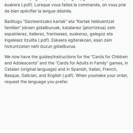
euskera (.pdf). Lorsque vous faites la commande, on vous prie
de bien spécifier la langue désirée.
Baditugu “Gazteentzako kartak” eta “Kartak helduentzat
familian” jokoen gidaliburuak, katalanez (jatorrizkoa) zein
espainieraz, italieraz, frantsesez, euskeraz, galegoz eta
ingelesez itzulita (.pdf). Eskaera egiterakoan, esan zein
hizkuntzatan nahi duzun gidaliburua.
We now have the guides/instructions for the “Cards for Children
and Adolescents” and the “Cards for Adults in Family” games, in
Catalan (original language) and in Spanish, Italian, French,
Basque, Galician, and English (.pdf). When youmake your order,
request the language you prefer.