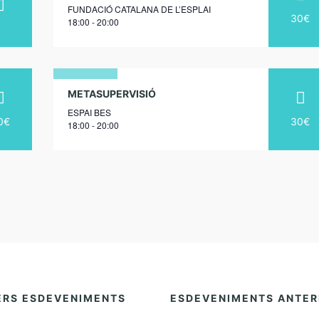
FUNDACIÓ CATALANA DE L’ESPLAI
juliol
30€
18:00 - 20:00
2027
19
METASUPERVISIÓ
ESPAI BES
gener
0€
30€
18:00 - 20:00
2027
ERS ESDEVENIMENTS
ESDEVENIMENTS ANTER