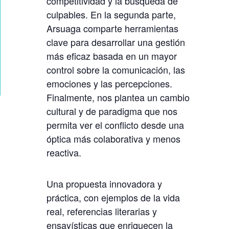
competitividad y la búsqueda de
T
culpables. En la segunda parte,
E
Arsuaga comparte herramientas
E
clave para desarrollar una gestión
S
más eficaz basada en un mayor
C
control sobre la comunicación, las
U
emociones y las percepciones.
C
Finalmente, nos plantea un cambio
cultural y de paradigma que nos
H
permita ver el conflicto desde una
O
óptica más colaborativa y menos
,
reactiva.
T
E
Una propuesta innovadora y
R
práctica, con ejemplos de la vida
E
real, referencias literarias y
C
ensayísticas que enriquecen la