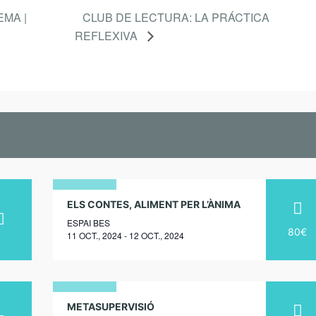
EMA |
CLUB DE LECTURA: LA PRÁCTICA
REFLEXIVA
11
ELS CONTES, ALIMENT PER L’ÀNIMA
ESPAI BES
octubre
80€
11 OCT., 2024 - 12 OCT., 2024
2024
20
METASUPERVISIÓ