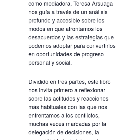
E
como mediadora, Teresa Arsuaga
nos guía a través de un análisis
L
profundo y accesible sobre los
E
modos en que afrontamos los
C
desacuerdos y las estrategias que
T
podemos adoptar para convertirlos
U
en oportunidades de progreso
R
personal y social.
A
:
Dividido en tres partes, este libro
T
nos invita primero a reflexionar
E
sobre las actitudes y reacciones
V
más habituales con las que nos
E
enfrentamos a los conflictos,
muchas veces marcadas por la
O
delegación de decisiones, la
,