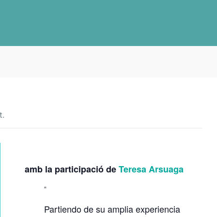
t.
C
L
amb la participació de
Teresa Arsuaga
U
B
D
Partiendo de su amplia experiencia