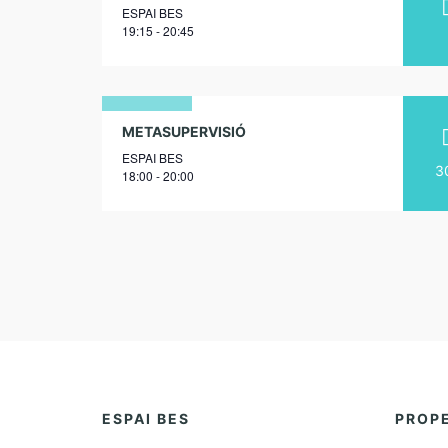
ESPAI BES
octubre
19:15 - 20:45
2025
16
METASUPERVISIÓ
ESPAI BES
març
3
18:00 - 20:00
2027
ESPAI BES
PROP