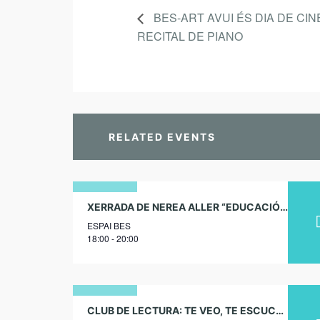
BES-ART AVUI ÉS DIA DE CIN
RECITAL DE PIANO
RELATED EVENTS
12
XERRADA DE NEREA ALLER “EDUCACIÓ INFANTIL A NOVA ZELANDA. RELACIONS, JOC I NATURA AL COR”
ESPAI BES
juliol
18:00 - 20:00
2024
16
CLUB DE LECTURA: TE VEO, TE ESCUCHO, TE RECONOZCO