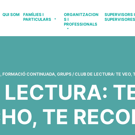
QUI SOM
FAMÍLIES I
ORGANITZACION
SUPERVISORS I
PARTICULARS
S I
SUPERVISORE
PROFESSIONALS
S
,
FORMACIÓ CONTINUADA
,
GRUPS
/
CLUB DE LECTURA: TE VEO,
 LECTURA: TE
HO, TE REC