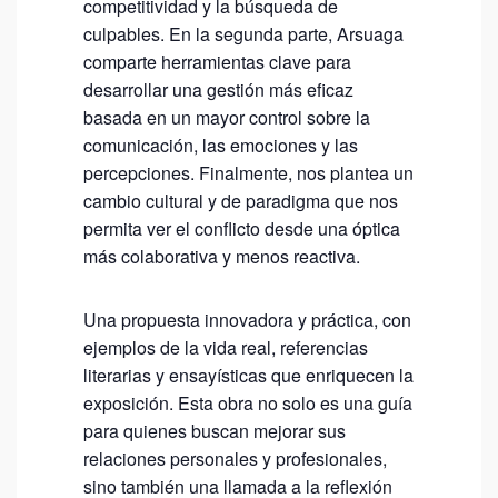
competitividad y la búsqueda de
V
culpables. En la segunda parte, Arsuaga
E
comparte herramientas clave para
desarrollar una gestión más eficaz
O
basada en un mayor control sobre la
,
comunicación, las emociones y las
T
percepciones. Finalmente, nos plantea un
E
cambio cultural y de paradigma que nos
E
permita ver el conflicto desde una óptica
más colaborativa y menos reactiva.
S
C
Una propuesta innovadora y práctica, con
U
ejemplos de la vida real, referencias
C
literarias y ensayísticas que enriquecen la
H
exposición. Esta obra no solo es una guía
O
para quienes buscan mejorar sus
relaciones personales y profesionales,
,
sino también una llamada a la reflexión