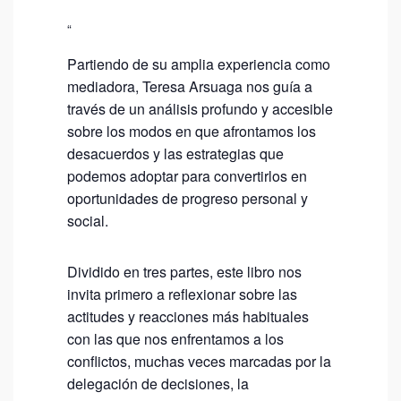
L
U
Partiendo de su amplia experiencia como
B
mediadora, Teresa Arsuaga nos guía a
D
través de un análisis profundo y accesible
E
sobre los modos en que afrontamos los
L
desacuerdos y las estrategias que
podemos adoptar para convertirlos en
E
oportunidades de progreso personal y
C
social.
T
U
Dividido en tres partes, este libro nos
R
invita primero a reflexionar sobre las
A
actitudes y reacciones más habituales
con las que nos enfrentamos a los
:
conflictos, muchas veces marcadas por la
T
delegación de decisiones, la
E