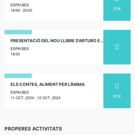
ESPAI BES
gener
30€
18:00 - 20:00
2027
21
PRESENTACIÓ DEL NOU LLIBRE D’ARTURO EZQUERRO
ESPAI BES
abril
18:00
2026
11
ELS CONTES, ALIMENT PER L’ÀNIMA
ESPAI BES
octubre
80€
11 OCT., 2024 - 12 OCT., 2024
2024
PROPERES ACTIVITATS