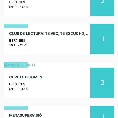
ESPAI BES
2024
09:00 - 14:00
18
CLUB DE LECTURA: TE VEO, TE ESCUCHO, TE RECONOZCO
ESPAI BES
desembre
19:15 - 20:45
2025
22
CERCLE D’HOMES
març
ESPAI BES
2025
09:00 - 14:00
19
METASUPERVISIÓ