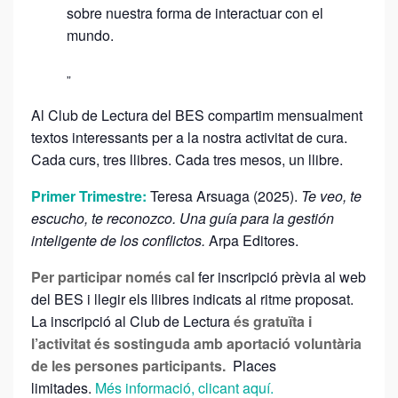
T
sobre nuestra forma de interactuar con el
E
mundo.
R
E
C
Al Club de Lectura del BES compartim mensualment
O
textos interessants per a la nostra activitat de cura.
N
Cada curs, tres llibres. Cada tres mesos, un llibre.
O
Primer Trimestre:
Teresa Arsuaga (2025).
Te veo, te
Z
escucho, te reconozco. Una guía para la gestión
C
inteligente de los conflictos.
Arpa Editores.
O
Per participar només cal
fer inscripció prèvia al web
del BES i llegir els llibres indicats al ritme proposat.
La inscripció al Club de Lectura
és gratuïta i
l’activitat és sostinguda amb aportació voluntària
de les persones participants.
Places
limitades.
Més informació, clicant aquí.